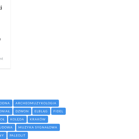
i
m
nt
WODNA
ARCHEOMUZYKOLOGIA
ONIAŁ
DZWON
ELBLĄG
FIDEL
IOŁ
KOLĘDA
KRAKÓW
LUDOWA
MUZYKA SYGNAŁOWA
NY
PALEOLIT