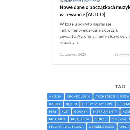
by
Aleksandra Litwinienko
Nowe dane o początkach muzyk
w Lewancie [AUDIO]
W Izraelu odkryto najstarsze
instrumenty muzyczne z obszaru
Lewantu. Aerofony mogły służyć celo
rytualnym.
Posted
10
21 czerwca 2023
1 Comme
on
stycznia
2026
TAGI
ANGLIA
ARCHEOLOGIA
ARCHEOLOGIA POD
BAROK
BĘBEN
CECHY MUZYKÓW
CEREM
FIFE
FLET
GDAŃSK
INSTRUMENTY
KOC
MILITARIA
MITOLOGIA
MORZE
MUZYKA 
MUZYKA WOJSKOWA
OBRZĘDOWOŚĆ
ORGA