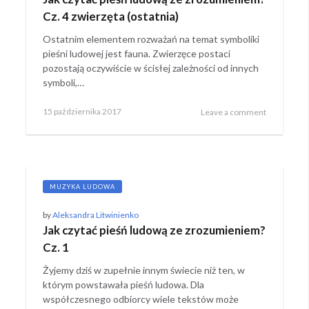
Cz. 4 zwierzęta (ostatnia)
Ostatnim elementem rozważań na temat symboliki
pieśni ludowej jest fauna. Zwierzęce postaci
pozostają oczywiście w ścisłej zależności od innych
symboli,…
Posted
1
15 października 2017
Leave a comment
on
listopada
2022
MUZYKA LUDOWA
by
Aleksandra Litwinienko
Jak czytać pieśń ludową ze zrozumieniem?
Cz. 1
Żyjemy dziś w zupełnie innym świecie niż ten, w
którym powstawała pieśń ludowa. Dla
współczesnego odbiorcy wiele tekstów może