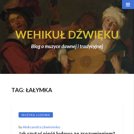
WEHIKUŁ DŹWIĘKU
Blog o muzyce dawnej i tradycyjnej
TAG:
ŁAŁYMKA
MUZYKA LUDOWA
by
Aleksandra Litwinienko
Jak czytać pieśń ludową ze zrozumieniem?